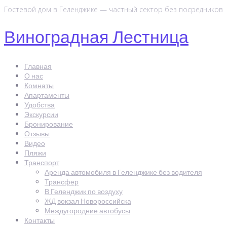
Перейти
Гостевой дом в Геленджике — частный сектор без посредников
к
Виноградная Лестница
контенту
Главная
О нас
Комнаты
Апартаменты
Удобства
Экскурсии
Бронирование
Отзывы
Видео
Пляжи
Транспорт
Аренда автомобиля в Геленджике без водителя
Трансфер
В Геленджик по воздуху
ЖД вокзал Новороссийска
Междугородние автобусы
Контакты