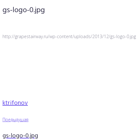
gs-logo-0.jpg
http://grapestairway.ru/wp-content/uploads/2013/12/gs-logo-0.jpg
ktrifonov
Навигация
Предыдущая
Предыдущая
по
gs-logo-0.jpg