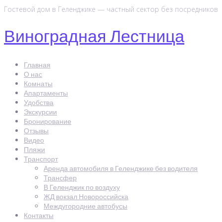
Перейти
Гостевой дом в Геленджике — частный сектор без посредников
к
Виноградная Лестница
контенту
Главная
О нас
Комнаты
Апартаменты
Удобства
Экскурсии
Бронирование
Отзывы
Видео
Пляжи
Транспорт
Аренда автомобиля в Геленджике без водителя
Трансфер
В Геленджик по воздуху
ЖД вокзал Новороссийска
Междугородние автобусы
Контакты