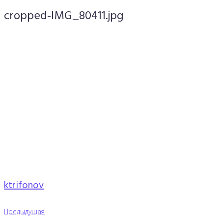
cropped-IMG_80411.jpg
ktrifonov
Навигация
Предыдущая
Предыдущая